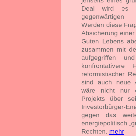
jenseits eines gr
Deal wird es 
gegenwärtigen M
Werden diese Frag
Absicherung einer
Guten Lebens ab
zusammen mit de
aufgegriffen un
konfrontativere
reformistischer R
sind auch neue A
wäre nicht nur 
Projekts über se
Investorbürger-En
gegen das weite
energiepolitisch „
Rechten.
mehr