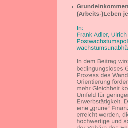
Grundeinkommen -
(Arbeits-)Leben j
In:
Frank Adler, Ulric
Postwachstumspoli
wachstumsunabhän
In dem Beitrag wird
bedingungsloses 
Prozess des Wande
Orientierung förde
mehr Gleichheit kon
Umfeld für geringe
Erwerbstätigkeit. 
eine „grüne“ Fina
erreicht werden, di
hochwertige und so
der Sphäre des Er