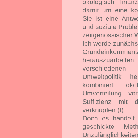
ökologisch fina
damit um eine kon
Sie ist eine Antw
und soziale Probl
zeitgenössischer 
Ich werde zunächst
Grundeinkommen
herauszuarbeite
verschiedene
Umweltpolitik 
kombiniert ök
Umverteilung 
Suffizienz mit d
verknüpfen (I).
Doch es handelt 
geschickte Me
Unzulänglichkeiten