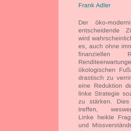
Frank Adler
Der öko-modern
entscheidende Z
wird
wahrscheinlic
es, auch ohne im
finanziellen
Renditeerwartun
ökologischen Fuß
drastisch zu verr
eine Reduktion d
linke Strategie so
zu stärken.
Dies
treffen, weswe
Linke
heikle Frag
und Missverständ