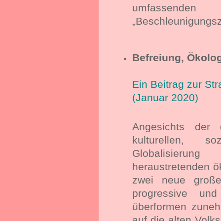
umfassenden
„Beschleunigungszi
Befreiung, Ökolo
Ein Beitrag zur St
(Januar 2020)
Angesichts der 
kulturellen, 
Globalisieru
heraustretenden ök
zwei neue große 
progressive und
überformen zuneh
auf die alten Volk