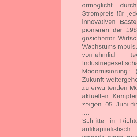
ermöglicht dur
Strompreis für j
innovativen Bas
pionieren der 19
gesicherter Wirts
Wachstumsimpuls.
vornehmlich t
Industriegesell
Modernisierung“
Zukunft weitergeh
zu erwartenden Mod
aktuellen Kämpf
zeigen. 05. Juni d
....
Schritte in Rich
antikapitalisti