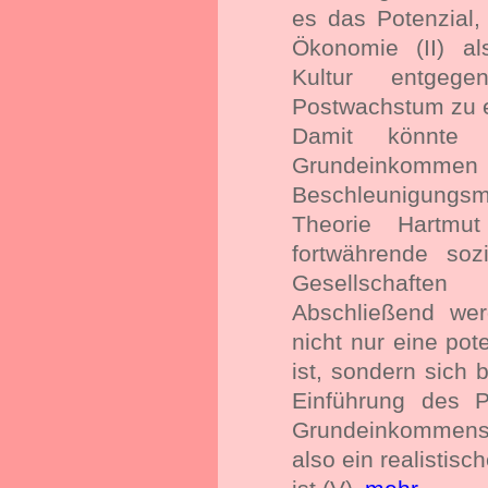
es das Potenzial, 
Ökonomie (II) al
Kultur entgege
Postwachstum zu 
Damit könnte e
Grundeink
Beschleunigungsmo
Theorie Hartmu
fortwährende soz
Gesellschaften
Abschließend we
nicht nur eine po
ist, sondern sich 
Einführung des P
Grundeinkommens 
also ein realistis