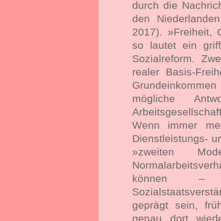
durch die Nachric
den Niederlanden
2017). »Freiheit,
so lautet ein grif
Sozialreform. Zwe
realer Basis-Freih
Grundeinkommen
mögliche Ant
Arbeitsgesellschaf
Wenn immer meh
Dienstleistungs- 
»zweiten Mod
Normalarbeitsver
können – 
Sozialstaatsverstä
geprägt sein, fr
genau dort wiede