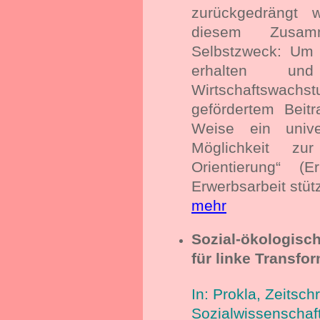
zurückgedrängt w
diesem Zusam
Selbstzweck: Um m
erhalten un
Wirtschaftswac
gefördert
em Beitr
Weise ein unive
Möglichkeit zur
Orientierung“ 
Erwerbsarbeit stü
mehr
Sozial-ökologisc
für linke Transfo
In: Prokla, Zeitschri
Sozialwissenschaf