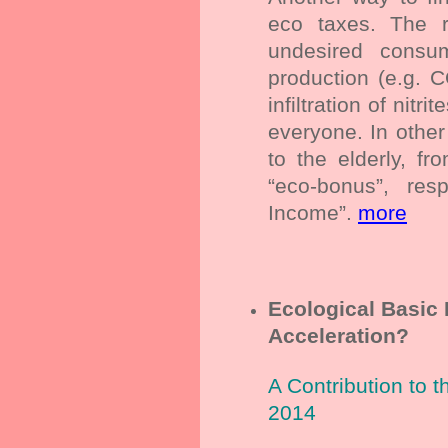
eco taxes. The r
undesired consu
production (e.g. C
infiltration of nitr
everyone. In other
to the elderly, fr
“eco-bonus”, res
Income”.
more
Ecological Basic 
Acceleration?
A Contribution to 
2014